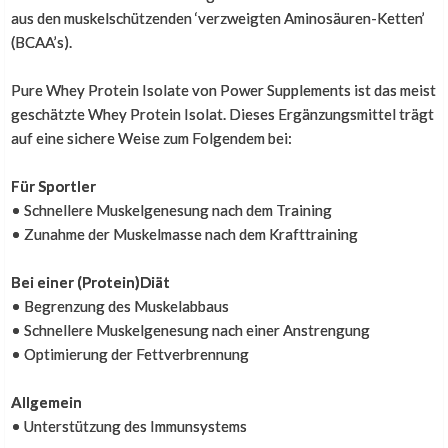
aus den muskelschützenden ‘verzweigten Aminosäuren-Ketten’
Super, dass es jetzt Produkte gibt die mit Stevia gesüßt
(BCAA’s).
wurden.
Pure Whey Protein Isolate von Power Supplements ist das meist
Dieses Kommentar wurde von unserem niederlï¿½ndischen Hauptshop
geschätzte Whey Protein Isolat. Dieses Ergänzungsmittel trägt
automatisch uebersetzt
auf eine sichere Weise zum Folgendem bei:
Für Sportler
Guter Geschmack
• Schnellere Muskelgenesung nach dem Training
• Zunahme der Muskelmasse nach dem Krafttraining
,
13. Oktober 2016
Bei einer (Protein)Diät
Letzte Woche Whey Protein Stevia Wald-Erdbeere
• Begrenzung des Muskelabbaus
gekauft, um es auszuprobieren.
• Schnellere Muskelgenesung nach einer Anstrengung
Wollte nur kurz wissen lassen, dass ich sehr zufrieden
• Optimierung der Fettverbrennung
bin.
Echt ein guter Geschmack und die Zeit, in der ich den
Allgemein
Geschmack durch Früchte oder durch
• Unterstützung des Immunsystems
sucralose/aspartam enthaltene Eiweiße hinzufügen