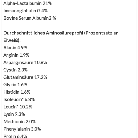
Alpha-Lactalbumin 21%
Immunoglobulin G 4%
Bovine Serum Albumin2 %
Prima Whey
Durchschnittliches Aminosäureprofil (Prozentsatz an
Eiweiß):
,
25. September 2015
Alanin 4.9%
Prima whey, löst sich sehr gut auf, Preis ist gut. Prima
Arginin 1.9%
Dosierung. Geschmack ist auch gut! Ausgezeichnete
Asparginsäure 10.8%
Auswahl an Powersupplementen mit eine Alternative für
Cystin 2.3%
Süßstoff; Stevia.
Glutaminsäure 17.2%
Habe bisher Buscherdbeere Stevia mit Leitungswasser
Glycin 1.6%
gemischt, mit der Zeit wird dies langweilig. Jetzt
Histidin 1.6%
kombiniere ich Buscherdbeere Stevia mit 500 ml
Isoleucin* 6.8%
Fruchtsaft. Ideal!
Leucin* 10.2%
Lysin 9.3%
In Kombination mit dem Casein ein perfektes Duo für
Methionin 2.0%
Muskelwachstum und Herstellung.
Phenylalanin 3.0%
Prolin 6.4%