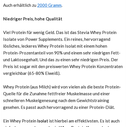
Auch erhältlich zu
2000 Gramm
.
Toll
Niedriger Preis, hohe Qualität
Viel Protein für wenig Geld. Das ist das Stevia Whey Protein
Albert Sintes
,
30. Oktober 2022
Isolate von Power Supplements. Ein reines, hervorragend
tolles Produkt
lösliches, leckeres Whey Protein Isolat mit einem hohen
Protein-Prozentanteil von 90% und einem sehr niedrigen Fett-
und Laktosegehalt. Und das zu einen sehr niedrigen Preis. Der
Das Produkt ist viel zu süß
Preis ist sogar mit den preiswerten Whey Protein Konzentraten
vergleichbar (65-80% Eiweiß).
Vanessa Sorg
,
15. Januar 2021
Whey Protein (aus Milch) wird von vielen als die beste Protein-
Ich hab mir das Whey Isolate Protein (Vanille) gesüßt
Quelle für die Zunahme fettfreier Muskelmasse und einer
mit Stevia gekauft, weil ich mich sehr an den Stevia-
schnelleren Muskelgenesung nach dem Gewichtstraining
Geschmack gewohnt habe. Leider musste ich feststellen,
gesehen. Es passt auch hervorragend zu einer Protein-Diät.
dass dieses Produkt überhaupt nicht meinen
Erwartungen entspricht! Das Produkt ist viel zu süß und
Ein Whey Protein
Isolat
ist hierbei am effektivsten. Es ist auch
es schmeckt einfach nur nach künstlichem Vanille