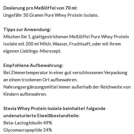
muss, liegt endlich hinter mir!
Dosierung pro Meßlöffel von 70 ml:
Ungefähr 30 Gramm Pure Whey Protein Isolate.
Dieses Kommentar wurde von unserem niederlï¿½ndischen Hauptshop
automatisch uebersetzt
Tipps zur Anwendung:
Mischen Sie 1. glattgestrichenen Meßlöffel Pure Whey Protein
Isolate mit 200 ml Milch, Wasser, Fruchtsaft, oder mit Ihrem
Nicht so sicher
eigenen Lieblings-Mixrezept.
Empfohlene Aufbewahrung:
,
25. Juli 2016
Bei Zimmertemperatur in einer gut verschlossenen Verpackung
Zum ersten Mal die Stevia Variante bestellt? Super
an einem trockenen Ort aufbewahren.
schnell bei mir zuhause! Bei dem Geschmack bin ich mir
Nahrungsergänzungsmittel immer außerhalb der Reichweite von
nicht so sicher, finde Vanille nicht lecker.. aber vielleicht
Kindern aufbewahren.
nur weil ich an die normalen gewöhnt bin.. Nase zu und
trinken und beim nächsten Mal dann wieder die
Stevia Whey Protein Isolate beinhaltet folgende
normalen bestellen ;)
undenaturierte Eiweißbestandteile:
Beta-Lactoglobulin 49%
Dieses Kommentar wurde von unserem niederlï¿½ndischen Hauptshop
Glycomacropeptide 24%
automatisch uebersetzt