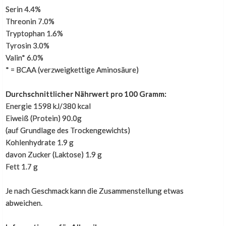
Dieses Kommentar wurde von unserem niederlï¿½ndischen Hauptshop
Serin 4.4%
automatisch uebersetzt
Threonin 7.0%
Tryptophan 1.6%
Tyrosin 3.0%
Stevia als Süßstoff
Valin* 6.0%
* = BCAA (verzweigkettige Aminosäure)
,
3. Januar 2015
Durchschnittlicher Nährwert pro 100 Gramm:
Gute Idee Stevia als Süßstoff zu benutzen. Dieses whey
Energie 1598 kJ/380 kcal
hat den besten Geschmack von allen Sorten, die ich
Eiweiß (Protein) 90.0g
ausprobiert habe.
(auf Grundlage des Trockengewichts)
Kohlenhydrate 1.9 g
Dieses Kommentar wurde von unserem niederlï¿½ndischen Hauptshop
davon Zucker (Laktose) 1.9 g
automatisch uebersetzt
Fett 1.7 g
Je nach Geschmack kann die Zusammenstellung etwas
Vanille Stevia
abweichen.