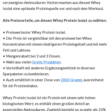
Sehr gut verträglich und guter Geschmack.
verzweigten Aminosäuren-Ketten machen aus diesem Whey
Isolat eine optimale Proteinquelle vor und nach dem Workout.
Alle Preisvorteile, um diesen Whey Protein Isolat zu wählen:
Liefering super schnell und zuverlässig
• Preiswertester Whey Protein Isolat.
L.
,
30. September 2017
• Der Preis ist vergleichbar mit den preiswerten Whey
Mit Apfelsaft schmecken die beerigen Sorten wie
Konzentraten mit einem niedrigeren Proteingehalt und mit mehr
Punica! Das Pulver löst sich sehr gut auf. Außerdem ein
Fett und Laktose.
großes Lob dafür, dass ihr immer super schnell und
• Mengenrabatt bei 2 und 3 Dosen.
• Wahl aus vielen
zuverlässig liefert (wohne in Deutschland und bisher
Gratis Produkten
.
• Vorteilhaft mit anderen Ergänzungsmitteln in diversen
kamen meine Bestellungen immer nach 2-3 Tagen an)!
Sparpaketen zu kombinieren.
• Auch erhältlich in einer Dose von
2000 Gramm
, ausreichend
für 66 Proteinshakes.
Mit Stevia gesüßt
Whey Protein Isolat ist ein Protein mit einem sehr hohen
,
1. November 2016
biologischen Wert; es enthält einen großen Anteil an
essenziellen Aminosäuren. Zugleich besteht es zu mehr als 23%
Lieferung ist sehr schnell.