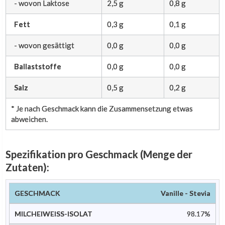
- wovon Laktose
2,5 g
0,8 g
Fett
0,3 g
0,1 g
- wovon gesättigt
0,0 g
0,0 g
Ballaststoffe
0,0 g
0,0 g
Salz
0,5 g
0,2 g
* Je nach Geschmack kann die Zusammensetzung etwas
abweichen.
Spezifikation pro Geschmack (Menge der
Zutaten):
Milcheiweiß-
Natürliche
Vanille - Stevia
Geschmack
Aromen
S
Isolat
Farbstoffe
98.17%