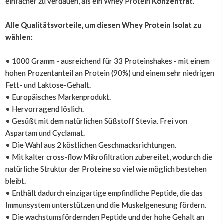
einfacher zu verdauen, als ein Whey Protein
Konzentrat
.
Süßstoff. Es ist sehr schade, da ich mir viel von diesem
Produkt erhofft habe, aber ich bringe es einfach nicht
Alle Qualitätsvorteile, um diesen Whey Protein Isolat zu
hinunter. Schade um das Geld!
wählen:
• 1000 Gramm - ausreichend für 33 Proteinshakes - mit einem
Top Geschmack, aber zu wenig Stevia-
hohen Prozentanteil an Protein (90%) und einem sehr niedrigen
Geschmacksrichtungen
Fett- und Laktose-Gehalt.
• Europäisches Markenprodukt.
• Hervorragend löslich.
Rafael Eyberg
,
11. Juli 2020
• Gesüßt mit dem natürlichen Süßstoff Stevia. Frei von
Top Geschmack. Aber leider zu wenig
Aspartam und Cyclamat.
Geschmacksrichtungen vom Stevia Whey Protein
• Die Wahl aus 2 köstlichen Geschmacksrichtungen.
• Mit kalter cross-flow Mikrofiltration zubereitet, wodurch die
natürliche Struktur der Proteine so viel wie möglich bestehen
bleibt.
Guter Geschmack
• Enthält dadurch einzigartige empfindliche Peptide, die das
Immunsystem unterstützen und die Muskelgenesung fördern.
Ben Naumann
,
5. Oktober 2018
• Die wachstumsfördernden Peptide und der hohe Gehalt an