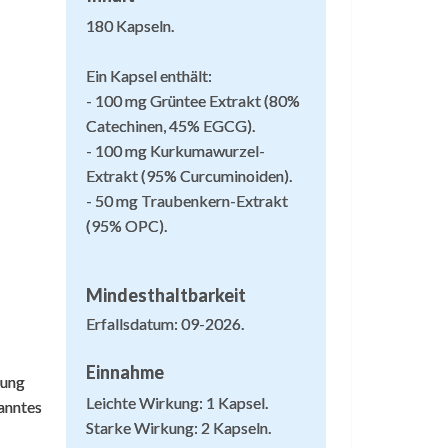
180 Kapseln.
Ein Kapsel enthält:
elatine
- 100 mg Grüntee Extrakt (80%
Catechinen, 45% EGCG).
- 100 mg Kurkumawurzel-
10. Juni 2016
Extrakt (95% Curcuminoiden).
as Produkt selbst ist sehr gut und gesund,
- 50 mg Traubenkern-Extrakt
an wird echt schlank damit und man hat
(95% OPC).
eniger Hunger, aber es ist schade, dass die
apsel aus Gelantine ist.
Mindesthaltbarkeit
ieses Kommentar wurde von unserem
Erfallsdatum: 09-2026.
iederlï¿½ndischen Hauptshop automatisch uebersetzt
Einnahme
rung
Leichte Wirkung: 1 Kapsel.
anntes
reis sehr gut
Starke Wirkung: 2 Kapseln.