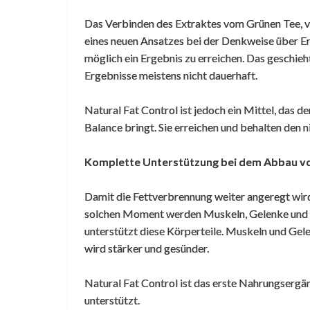
,
19. Mai 2014
Das Verbinden des Extraktes vom Grünen Tee,
In Kombination mit Protein Blok und
eines neuen Ansatzes bei der Denkweise über E
Eiweißshake M. Caseine (als
möglich ein Ergebnis zu erreichen. Das geschieh
Mahlzeitersatz) verringert mein Bauchfett
Ergebnisse meistens nicht dauerhaft.
sich sehr schnell. 3x p W Krafttraining. Seit
ich das Hiit Cardio Training mache max. 25
Natural Fat Control ist jedoch ein Mittel, das d
min ist es sehr hart und ich bin gerade mal
Balance bringt. Sie erreichen und behalten den n
1,5 W dabei und sehe schon gute Resultate.
Komplette Unterstützung bei dem Abbau vo
Die Fettkontrolle habe ich mehrere Woche
zuvor benutzt ohne den Mahlzeitersetzer
Damit die Fettverbrennung weiter angeregt wird,
und sah noch kein Ergebnis.
solchen Moment werden Muskeln, Gelenke und d
unterstützt diese Körperteile. Muskeln und Gel
Für mich geht es vor allem um die
wird stärker und gesünder.
Kombination deswegen 4 Sterne
Natural Fat Control ist das erste Nahrungserg
Dieses Kommentar wurde von unserem
unterstützt.
niederlï¿½ndischen Hauptshop automatisch uebersetzt