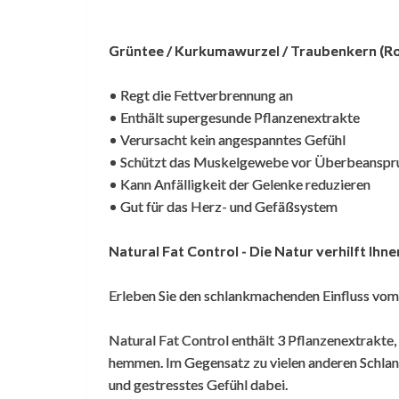
Grüntee / Kurkumawurzel / Traubenkern (
Versorgt den Organismus
• Regt die Fettverbrennung an
• Enthält supergesunde Pflanzenextrakte
Lady Falso
,
25. Februar 2019
• Verursacht kein angespanntes Gefühl
• Schützt das Muskelgewebe vor Überbeanspr
Ein sehr gutes Produkt mit natürlichen
• Kann Anfälligkeit der Gelenke reduzieren
Inhaltsstoffen. Versorgt den Organismus m
• Gut für das Herz- und Gefäßsystem
guten Vitaminen und Mineralien. Zugleich
hilft es, in Kombination mit bewusster
Natural Fat Control - Die Natur verhilft Ihne
Ernährung und gezieltem körperlichem
Training, die Fettverbrennung anzukurbeln.
Erleben Sie den schlankmachenden Einfluss vo
Natural Fat Control enthält 3 Pflanzenextrakte
Verringert mein Bauchfett
hemmen. Im Gegensatz zu vielen anderen Schlan
und gestresstes Gefühl dabei.