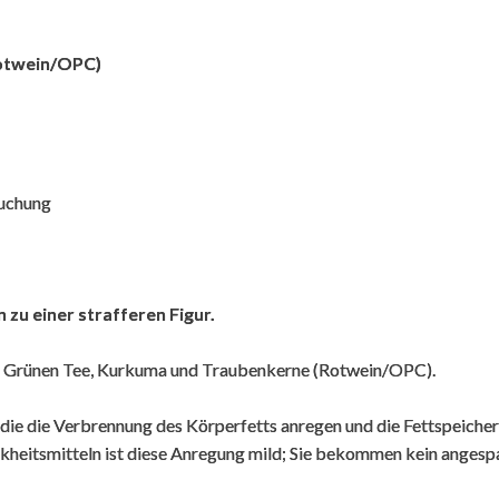
Rotwein/OPC)
Gute Ergebnisse
G
,
2. Dezember 2016
,
uchung
In Kombination mit Ernährung und Training
D
it
bemerkt man gute Ergebnisse. Ich werde es
m
auch in Zukunft wieder gebrauchen.
w
K
n zu einer strafferen Figur.
Dieses Kommentar wurde von unserem
niederlï¿½ndischen Hauptshop automatisch uebersetzt
D
n
m Grünen Tee, Kurkuma und Traubenkerne (Rotwein/OPC).
, die die Verbrennung des Körperfetts anregen und die Fettspeiche
Besser in Form
kheitsmitteln ist diese Anregung mild; Sie bekommen kein angesp
P