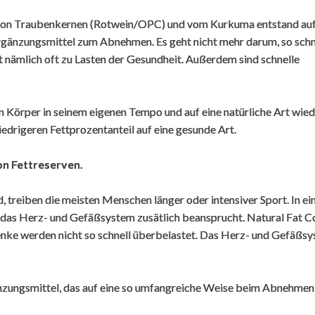
,
19. März 2016
,
Bin jetzt bei meiner 2. Packung in
 von Traubenkernen (Rotwein/OPC) und vom Kurkuma entstand au
Kombination mit den omega3 Pillen und
E
rgänzungsmittel zum Abnehmen. Es geht nicht mehr darum, so schn
muss sagen, dass ich schon einige Kilos
S
t nämlich oft zu Lasten der Gesundheit. Außerdem sind schnelle
losgeworden bin zuvor nahm ich fatburner
S
und diese kosteten mich ein Kapital.
E
aber jetzt bin ich doch besser in Form von 98
u
en Körper in seinem eigenen Tempo und auf eine natürliche Art wied
kg zu 92 kg muss aber sagen, dass es
D
iedrigeren Fettprozentanteil auf eine gesunde Art.
natürlich ohne eine ausgewogene Ernährung
w
nicht hilft
n Fettreserven.
n
D
Dieses Kommentar wurde von unserem
;
 treiben die meisten Menschen länger oder intensiver Sport. In e
niederlï¿½ndischen Hauptshop automatisch uebersetzt
u
as Herz- und Gefäßsystem zusätlich beansprucht. Natural Fat C
enke werden nicht so schnell überbelastet. Das Herz- und Gefäßs
D
n
änzungsmittel, das auf eine so umfangreiche Weise beim Abnehmen