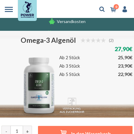
0
Versandkosten
Gratis Produkten
Versandkosten
Omega-3 Algenöl
(2)
27,90€
25,90€
Ab 2 Stück
23,90€
Ab 3 Stück
22,90€
Ab 5 Stück
-
+
In den Warenkorb