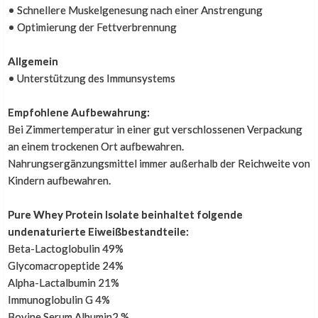
• Schnellere Muskelgenesung nach einer Anstrengung
• Optimierung der Fettverbrennung
Ingo Heidrich
,
19. Oktober 2022
Top
Allgemein
• Unterstützung des Immunsystems
Super im Geschmack
Empfohlene Aufbewahrung:
Bei Zimmertemperatur in einer gut verschlossenen Verpackung
an einem trockenen Ort aufbewahren.
Friderike Wachs
,
20. März 2022
Nahrungsergänzungsmittel immer außerhalb der Reichweite von
Finde das Produkt super im Geschmack
Kindern aufbewahren.
Pure Whey Protein Isolate beinhaltet folgende
Hat mitgeholfen abzuspecken
undenaturierte Eiweißbestandteile:
Beta-Lactoglobulin 49%
Glycomacropeptide 24%
hans-christof müller
,
24. Januar 2022
Alpha-Lactalbumin 21%
top produkt... hat mitgeholfen in 2 jahren 67kg
Immunoglobulin G 4%
abzuspecken...
Bovine Serum Albumin2 %