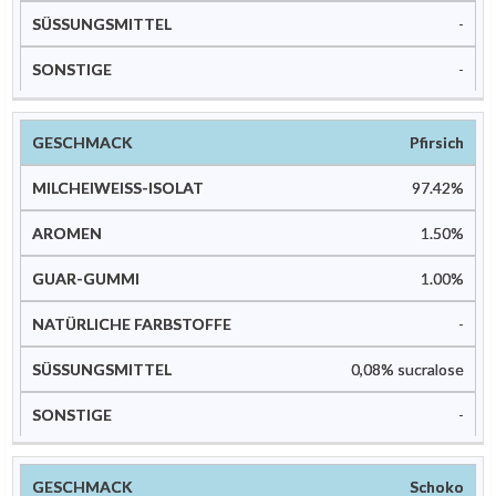
-
-
Pfirsich
97.42%
1.50%
1.00%
-
0,08% sucralose
-
Schoko