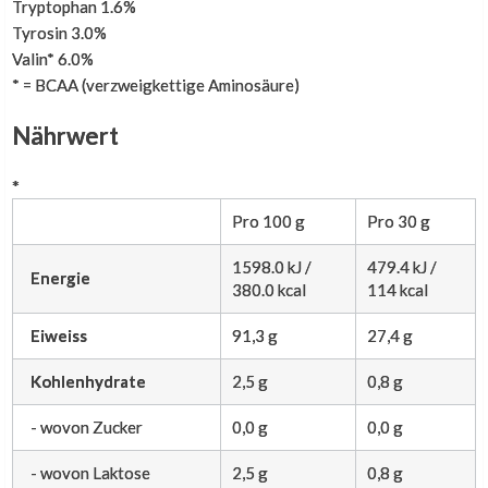
Tryptophan 1.6%
Tyrosin 3.0%
Valin* 6.0%
* = BCAA (verzweigkettige Aminosäure)
Nährwert
*
Pro 100 g
Pro 30 g
1598.0 kJ /
479.4 kJ /
Energie
380.0 kcal
114 kcal
Eiweiss
91,3 g
27,4 g
Kohlenhydrate
2,5 g
0,8 g
- wovon Zucker
0,0 g
0,0 g
- wovon Laktose
2,5 g
0,8 g