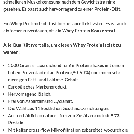
schnelleren Muskelgenesung nach dem Gewichtstraining
Nico Verver Nico Verver
,
15. Juni 2025
gesehen. Es passt auch hervorragend zu einer Protein-Diät.
Ich finde das Protein sehr hochwertig, vor allem im
Bezug auf den Preis. Das Preis-Leistungs-Verhältnis ist
Ein Whey Protein
Isolat
ist hierbei am effektivsten. Es ist auch
unschlagbar. Wenn ich mir etwas wünschen könnte,
einfacher zu verdauen, als ein Whey Protein
Konzentrat
.
würde ich eine Tüte als Verpackung vorziehen. Die
nimmt weniger Platz im Schrank weg.
Alle Qualitätsvorteile, um diesen Whey Protein Isolat zu
wählen:
2000 Gramm - ausreichend für 66 Proteinshakes mit einem
Beste Qualität
hohen Prozentanteil an Protein (90-93%) und einem sehr
niedrigen Fett- und Laktose-Gehalt.
Günter Ehmann
,
22. März 2025
Europäisches Markenprodukt.
Hervorragend löslich.
Beste Qualität, bestes Produkt und Preis
Frei von Aspartam und Cyclamat.
Leistungsverhältnis
Die Wahl aus 11 köstlichen Geschmacksrichtungen.
Auch erhältlich in naturel: frei von Zusätzen und mit 93%
Protein.
Hat mir super gefallen
Mit kalter cross-flow Mikrofiltration zubereitet, wodurch die