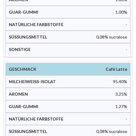
1.00%
-
0,08% sucralose
-
Café Latte
95.40%
3.25%
1.27%
-
0,08% sucralose