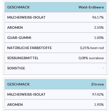
Wald-Erdbeere
96.17%
2.50%
1.00%
0,25% beet red
0,08% sucralose
-
Zitrone
97.42%
1.90%