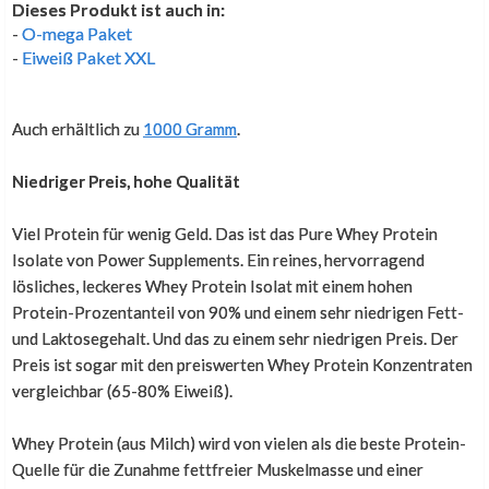
Dieses Produkt ist auch in:
-
O-mega Paket
-
Eiweiß Paket XXL
Alles gut
Auch erhältlich zu
1000 Gramm
.
Rüdiger Wick
,
20. Januar 2026
Soweit alles gut
Niedriger Preis, hohe Qualität
Viel Protein für wenig Geld. Das ist das Pure Whey Protein
Wieder
Isolate von Power Supplements. Ein reines, hervorragend
lösliches, leckeres Whey Protein Isolat mit einem hohen
Protein-Prozentanteil von 90% und einem sehr niedrigen Fett-
Thomas Häßler
,
30. Juni 2025
und Laktosegehalt. Und das zu einem sehr niedrigen Preis. Der
Gerne wieder.
Preis ist sogar mit den preiswerten Whey Protein Konzentraten
vergleichbar (65-80% Eiweiß).
Ich finde das Protein sehr hochwertig
Whey Protein (aus Milch) wird von vielen als die beste Protein-
Quelle für die Zunahme fettfreier Muskelmasse und einer