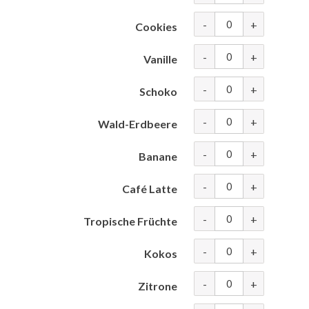
-
+
Cookies
-
+
Vanille
-
+
Schoko
-
+
Wald-Erdbeere
-
+
Banane
-
+
Café Latte
-
+
Tropische Früchte
-
+
Kokos
-
+
Zitrone