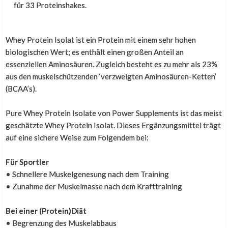
für 33 Proteinshakes.
Löst sich sehr gut auf
Whey Protein Isolat ist ein Protein mit einem sehr hohen
biologischen Wert; es enthält einen großen Anteil an
essenziellen Aminosäuren. Zugleich besteht es zu mehr als 23%
Wolfgang Nowak
,
25. März 2023
aus den muskelschützenden ‘verzweigten Aminosäuren-Ketten’
Geschmack gut, löst sich sehr gut auf. Habe ich jetzt
(BCAA’s).
wieder bestellt.
Pure Whey Protein Isolate von Power Supplements ist das meist
geschätzte Whey Protein Isolat. Dieses Ergänzungsmittel trägt
Super Eiweiß
auf eine sichere Weise zum Folgendem bei:
Für Sportler
André Schaffrath
,
1. Februar 2023
• Schnellere Muskelgenesung nach dem Training
Super Eiweiß , Preis Leistung vollkommen zufrieden.
• Zunahme der Muskelmasse nach dem Krafttraining
Bei einer (Protein)Diät
Top
• Begrenzung des Muskelabbaus