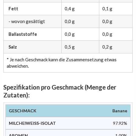
Fett
0,4 g
0,1 g
- wovon gesättigt
0,0 g
0,0 g
Ballaststoffe
0,0 g
0,0 g
Salz
0,5 g
0,2 g
* Je nach Geschmack kann die Zusammensetzung etwas
abweichen.
Spezifikation pro Geschmack (Menge der
Zutaten):
Milcheiweiß-
Guar-
Natür
Banane
Geschmack
Aromen
Isolat
Gummi
Farbs
97.92%
1.00%