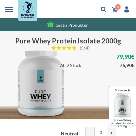
0
Gratis Produkten
Versandkosten
Pure Whey Protein Isolate 2000g
(564)
79,90€
76,90€
Ab 2 Stück
Siehe auch
Stevia Whey
Protein Isolate
2000g
-
+
Neutral