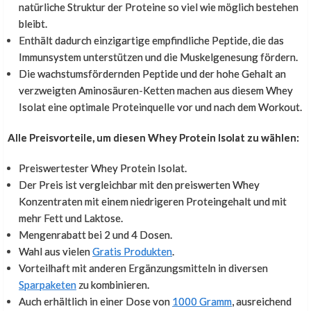
natürliche Struktur der Proteine so viel wie möglich bestehen
Jana Seidel
,
22. Juli 2024
bleibt.
Enthält dadurch einzigartige empfindliche Peptide, die das
Mir hat diese Protein Isolate super gefallen, alles
Immunsystem unterstützen und die Muskelgenesung fördern.
bestens, wieder 2 kg bestellt!
Die wachstumsfördernden Peptide und der hohe Gehalt an
verzweigten Aminosäuren-Ketten machen aus diesem Whey
Isolat eine optimale Proteinquelle vor und nach dem Workout.
Schmeckt gut
Alle Preisvorteile, um diesen Whey Protein Isolat zu wählen:
Esther Voss
,
14. Mai 2024
Preiswertester Whey Protein Isolat.
Geschmack: Neutral. Schmeckt gut. Lasst sich gut in
Der Preis ist vergleichbar mit den preiswerten Whey
Wasser loesen.
Konzentraten mit einem niedrigeren Proteingehalt und mit
mehr Fett und Laktose.
Mengenrabatt bei 2 und 4 Dosen.
Top
Wahl aus vielen
Gratis Produkten
.
Vorteilhaft mit anderen Ergänzungsmitteln in diversen
Sparpaketen
zu kombinieren.
Daniel Kaiser
,
11. Oktober 2023
Auch erhältlich in einer Dose von
1000 Gramm
, ausreichend
Top