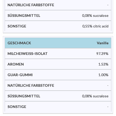
-
0,08% sucralose
0,55% citric acid
Vanille
97.39%
1.53%
1.00%
-
0,08% sucralose
-